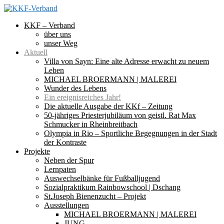
KKF – Verband
über uns
unser Weg
Aktuell
Villa von Sayn: Eine alte Adresse erwacht zu neuem
Leben
MICHAEL BROERMANN | MALEREI
Wunder des Lebens
Ein ereignisreiches Jahr!
Die aktuelle Ausgabe der KKf – Zeitung
50-jähriges Priesterjubiläum von geistl. Rat Max
Schmucker in Rheinbreitbach
Olympia in Rio – Sportliche Begegnungen in der Stadt
der Kontraste
Projekte
Neben der Spur
Lernpaten
Auswechselbänke für Fußballjugend
Sozialpraktikum Rainbowschool | Dschang
St.Joseph Bienenzucht – Projekt
Ausstellungen
MICHAEL BROERMANN | MALEREI
JUNG.