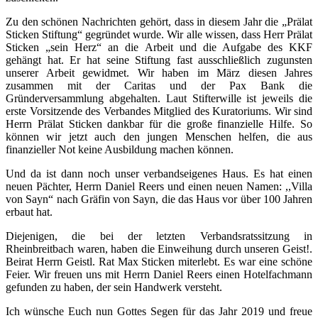
Zu den schönen Nachrichten gehört, dass in diesem Jahr die „Prälat
Sticken Stiftung“ gegründet wurde. Wir alle wissen, dass Herr Prälat
Sticken „sein Herz“ an die Arbeit und die Aufgabe des KKF
gehängt hat. Er hat seine Stiftung fast ausschließlich zugunsten
unserer Arbeit gewidmet. Wir haben im März diesen Jahres
zusammen mit der Caritas und der Pax Bank die
Gründerversammlung abgehalten. Laut Stifterwille ist jeweils die
erste Vorsit­zende des Verbandes Mitglied des Kuratoriums. Wir sind
Herrn Prälat Sticken dankbar für die große finanzielle Hilfe. So
können wir jetzt auch den jungen Menschen helfen, die aus
finanzieller Not keine Ausbildung machen können.
Und da ist dann noch unser verbandseigenes Haus. Es hat einen
neuen Pächter, Herrn Daniel Reers und einen neuen Namen: ,,Villa
von Sayn“ nach Gräfin von Sayn, die das Haus vor über 100 Jahren
erbaut hat.
Diejenigen, die bei der letzten Verbandsratssitzung in
Rheinbreitbach waren, haben die Einweihung durch unseren Geist!.
Beirat Herrn Geistl. Rat Max Sticken miterlebt. Es war eine schöne
Feier. Wir freuen uns mit Herrn Daniel Reers einen Hotelfachmann
gefunden zu haben, der sein Handwerk versteht.
Ich wünsche Euch nun Gottes Segen für das Jahr 2019 und freue