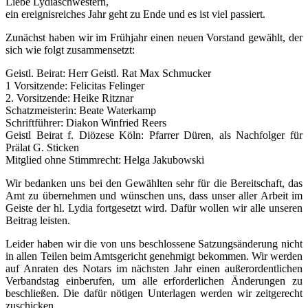
Liebe Lydiaschwestern,
ein ereignisreiches Jahr geht zu Ende und es ist viel passiert.
Zunächst haben wir im Frühjahr einen neuen Vorstand gewählt, der
sich wie folgt zusammensetzt:
Geistl. Beirat: Herr Geistl. Rat Max Schmucker
1 Vorsitzende: Felicitas Felinger
2. Vorsitzende: Heike Ritznar
Schatzmeisterin: Beate Waterkamp
Schriftführer: Diakon Winfried Reers
Geistl Beirat f. Diözese Köln: Pfarrer Düren, als Nachfolger für
Prälat G. Sticken
Mitglied ohne Stimmrecht: Helga Jakubowski
Wir bedanken uns bei den Gewählten sehr für die Bereitschaft, das
Amt zu übernehmen und wünschen uns, dass unser aller Arbeit im
Geiste der hl. Lydia fortgesetzt wird. Dafür wollen wir alle unseren
Beitrag leisten.
Leider haben wir die von uns beschlossene Satzungsänderung nicht
in allen Teilen beim Amtsgericht genehmigt bekommen. Wir werden
auf Anraten des Notars im nächsten Jahr einen außerordentlichen
Verbandstag einberu­fen, um alle erforderlichen Änderungen zu
beschließen. Die dafür nötigen Unterlagen werden wir zeitgerecht
zuschicken.